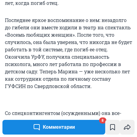
лет, когда погиб отец.
Последнее яркое воспоминание о нем: незадолго
до гибели они вместе ходили в театр на спектакль
«Восемь любящих женщин». После того, что
случилось, она была уверена, что никогда не будет
работать в той системе, где погиб ее отец.
Окончила УрФУ, получила специальность
психолога, много лет работала по профессии в
детском саду. Теперь Марина — уже несколько лет
как сотрудник отдела по личному составу
ГУФСИН по Свердловской области.
Со спецконтингентом (осужденными) она все-
таки работать не смогла «в связи с жизненным
8
Комментарии
опытом», в ведомстве отнеслись к этому с
пониманием. Говорит, что сейчас чувствует себя