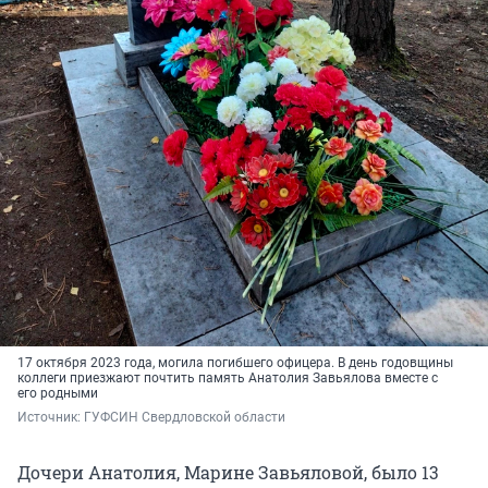
17 октября 2023 года, могила погибшего офицера. В день годовщины
коллеги приезжают почтить память Анатолия Завьялова вместе с
его родными
Источник: 
ГУФСИН Свердловской области
Дочери Анатолия, Марине Завьяловой, было 13