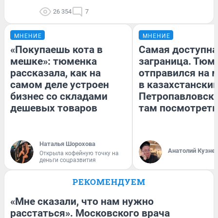
26 354
7
МНЕНИЕ
МНЕНИЕ
«Покупаешь кота в
Самая доступна
мешке»: тюменка
заграница. Тюм
рассказала, как на
отправился на 
самом деле устроен
в казахстански
бизнес со складами
Петропавловск:
дешевых товаров
там посмотреть
Наталья Шорохова
Анатолий Кузне
Открыла кофейную точку на
деньги соцразвития
РЕКОМЕНДУЕМ
«Мне сказали, что нам нужно
расстаться». Московского врача