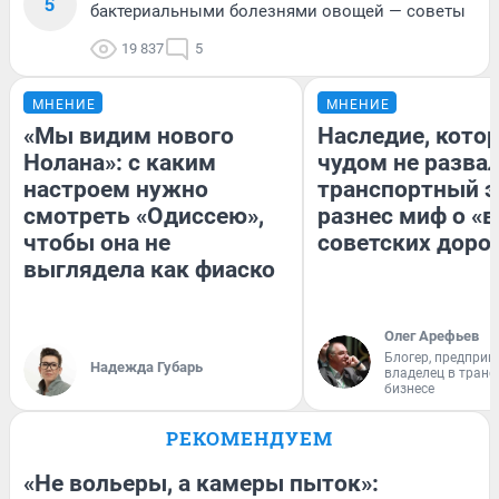
5
бактериальными болезнями овощей — советы
19 837
5
МНЕНИЕ
МНЕНИЕ
«Мы видим нового
Наследие, кото
Нолана»: с каким
чудом не разва
настроем нужно
транспортный э
смотреть «Одиссею»,
разнес миф о «
чтобы она не
советских доро
выглядела как фиаско
Олег Арефьев
Блогер, предприн
Надежда Губарь
владелец в тран
бизнесе
РЕКОМЕНДУЕМ
«Не вольеры, а камеры пыток»: