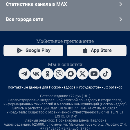
Статистика канала в MAX
Все города сети
Мобильное приложение
Google Play
App Store
Мы в соцсетях
Контактные данные для Роскомнадзора и государственных органов
Сетевое издание «72.ру» (18+)
Зарегистрировано Федеральной службой по надзору в сфере связи,
информационных технологий и массовых коммуникаций (Роскомнадзор)
Запись о регистрации СМИ ЭЛ № ФС 77– 84674 от 06.02.2023 г.
Учредитель: Общество с ограниченной ответственностью "ИНТЕРНЕТ
ТЕХНОЛОГИИ"
Главный редактор: Познахарева Елена Павловна
Адрес редакции: 625000, г. Тюмень, ул. Максима Горького, д. 76, офис 214,
+7 (3452) 56-72-72 (доб. 3736)