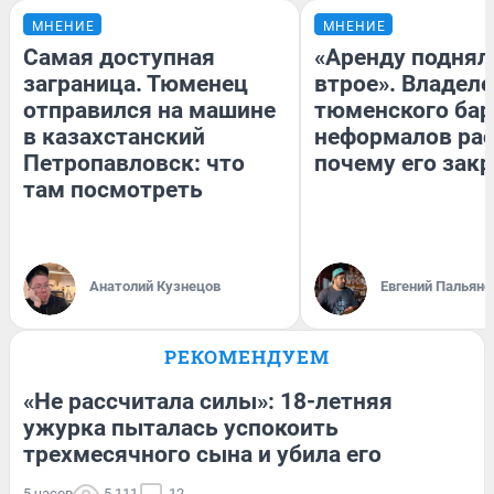
МНЕНИЕ
МНЕНИЕ
Самая доступная
«Аренду поднял
заграница. Тюменец
втрое». Владел
отправился на машине
тюменского бар
в казахстанский
неформалов рас
Петропавловск: что
почему его зак
там посмотреть
Анатолий Кузнецов
Евгений Пальяно
РЕКОМЕНДУЕМ
«Не рассчитала силы»: 18-летняя
ужурка пыталась успокоить
трехмесячного сына и убила его
5 часов
5 111
12