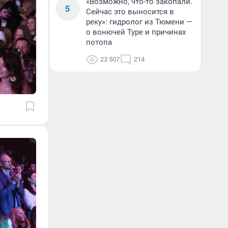
«Возможно, что-то закопали.
5
Сейчас это выносится в
реку»: гидролог из Тюмени —
о вонючей Туре и причинах
потопа
23 507
214