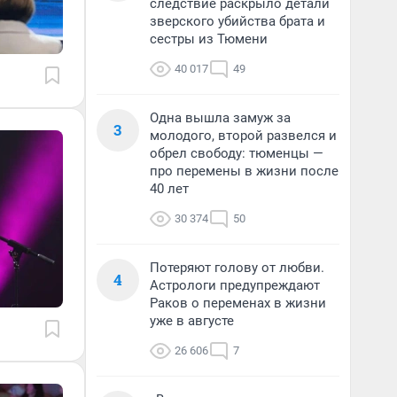
следствие раскрыло детали
зверского убийства брата и
сестры из Тюмени
40 017
49
Одна вышла замуж за
3
молодого, второй развелся и
обрел свободу: тюменцы —
про перемены в жизни после
40 лет
30 374
50
Потеряют голову от любви.
4
Астрологи предупреждают
Раков о переменах в жизни
уже в августе
26 606
7