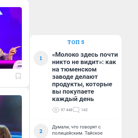
ТОП 5
«Молоко здесь почти
1
никто не видит»: как
на тюменском
заводе делают
продукты, которые
вы покупаете
каждый день
97 448
143
Думали, что говорят с
2
полицейским. Тайское