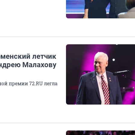
юменский летчик
ндрею Малахову
ной премии 72.RU легла