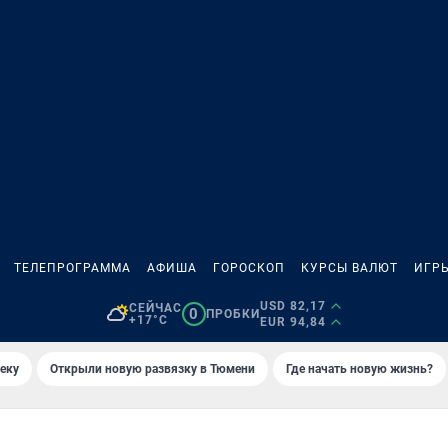
ТЕЛЕПРОГРАММА
АФИША
ГОРОСКОП
КУРСЫ ВАЛЮТ
ИГР
USD 82,17
СЕЙЧАС
0
ПРОБКИ
+17°C
EUR 94,84
еку
Открыли новую развязку в Тюмени
Где начать новую жизнь?