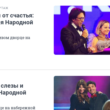
РТАЖ
от счастья:
ия Народной
ивом дворце на
 слезы и
 Народной
це на набережной