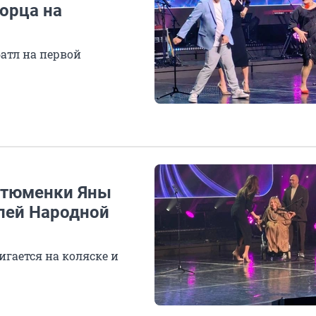
орца на
батл на первой
я тюменки Яны
елей Народной
игается на коляске и