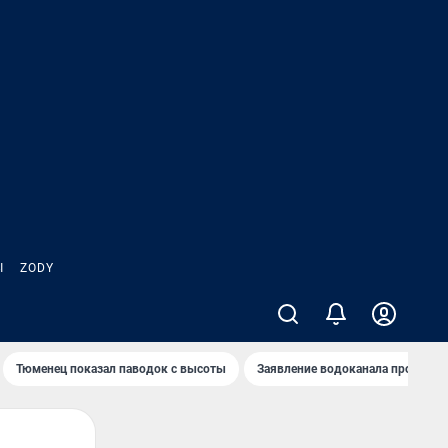
Ы
ZODY
Тюменец показал паводок с высоты
Заявление водоканала про запа