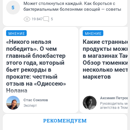
Может столкнуться каждый. Как бороться с
5
бактериальными болезнями овощей — советы
19 847
5
МНЕНИЕ
МНЕНИЕ
«Никого нельзя
Какие странные
победить». О чем
продукты можн
главный блокбастер
в магазинах Таи
этого года, который
Обзор тюменки 
бьет рекорды в
несколько мес
прокате: честный
маркетов
отзыв на «Одиссею»
Нолана
Аксиния Петров
Стас Соколов
Руководитель мо
Эксперт
агентства в Тюме
РЕКОМЕНДУЕМ