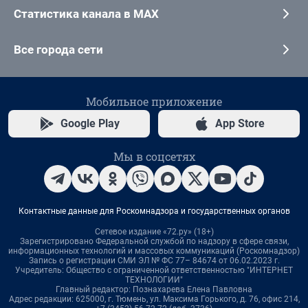
Статистика канала в MAX
Все города сети
Мобильное приложение
Google Play
App Store
Мы в соцсетях
Контактные данные для Роскомнадзора и государственных органов
Сетевое издание «72.ру» (18+)
Зарегистрировано Федеральной службой по надзору в сфере связи,
информационных технологий и массовых коммуникаций (Роскомнадзор)
Запись о регистрации СМИ ЭЛ № ФС 77– 84674 от 06.02.2023 г.
Учредитель: Общество с ограниченной ответственностью "ИНТЕРНЕТ
ТЕХНОЛОГИИ"
Главный редактор: Познахарева Елена Павловна
Адрес редакции: 625000, г. Тюмень, ул. Максима Горького, д. 76, офис 214,