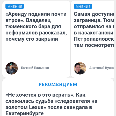
МНЕНИЕ
МНЕНИЕ
«Аренду подняли почти
Самая доступна
втрое». Владелец
заграница. Тюм
тюменского бара для
отправился на 
неформалов рассказал,
в казахстански
почему его закрыли
Петропавловск:
там посмотреть
Евгений Пальянов
Анатолий Кузне
РЕКОМЕНДУЕМ
«Не хочется в это верить». Как
сложилась судьба «следователя на
золотом Lexus» после скандала в
Екатеринбурге