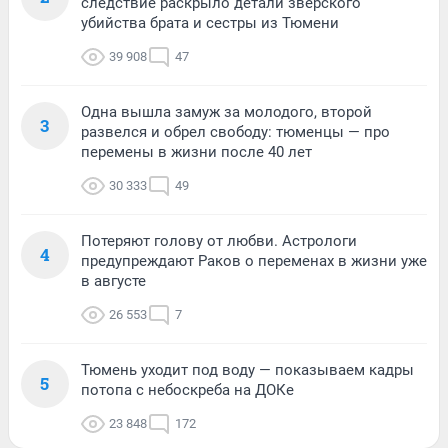
следствие раскрыло детали зверского
убийства брата и сестры из Тюмени
39 908
47
Одна вышла замуж за молодого, второй
3
развелся и обрел свободу: тюменцы — про
перемены в жизни после 40 лет
30 333
49
Потеряют голову от любви. Астрологи
4
предупреждают Раков о переменах в жизни уже
в августе
26 553
7
Тюмень уходит под воду — показываем кадры
5
потопа с небоскреба на ДОКе
23 848
172