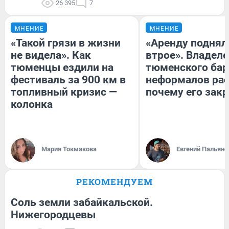
26 395
7
МНЕНИЕ
МНЕНИЕ
«Такой грязи в жизни
«Аренду поднял
не видела». Как
втрое». Владел
тюменцы ездили на
тюменского бар
фестиваль за 900 км в
неформалов рас
топливный кризис —
почему его зак
колонка
Мария Токмакова
Евгений Пальяно
РЕКОМЕНДУЕМ
Соль земли забайкальской.
Нижегородцевы