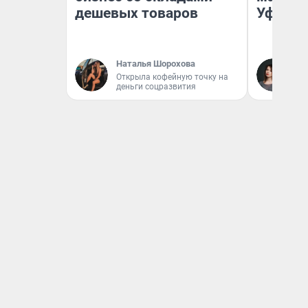
дешевых товаров
Уфа
Наталья Шорохова
Ек
Открыла кофейную точку на
Жу
деньги соцразвития