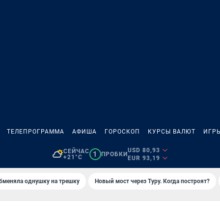
ТЕЛЕПРОГРАММА
АФИША
ГОРОСКОП
КУРСЫ ВАЛЮТ
ИГР
USD 80,93
СЕЙЧАС
1
ПРОБКИ
+21°C
EUR 93,19
бменяла однушку на трешку
Новый мост через Туру. Когда построят?