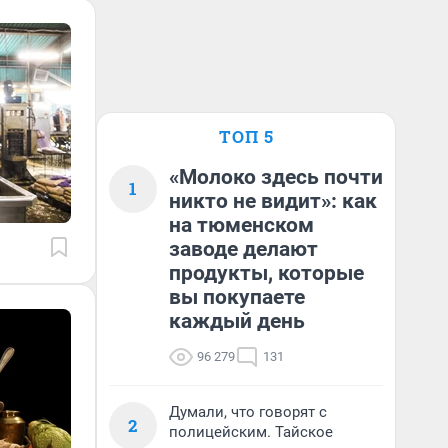
ТОП 5
«Молоко здесь почти
1
никто не видит»: как
на тюменском
заводе делают
продукты, которые
вы покупаете
каждый день
96 279
131
Думали, что говорят с
2
полицейским. Тайское