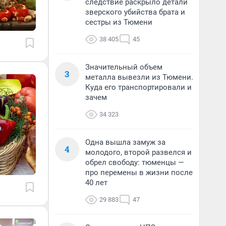
следствие раскрыло детали
зверского убийства брата и
сестры из Тюмени
38 405
45
Значительный объем
3
металла вывезли из Тюмени.
Куда его транспортировали и
зачем
34 323
Одна вышла замуж за
4
молодого, второй развелся и
обрел свободу: тюменцы —
про перемены в жизни после
40 лет
29 883
47