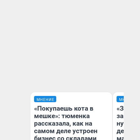
МНЕНИЕ
МНЕНИЕ
«Покупаешь кота в
«Заезж
мешке»: тюменка
заправк
рассказала, как на
нулям»
самом деле устроен
дела с
бизнес со складами
маршру