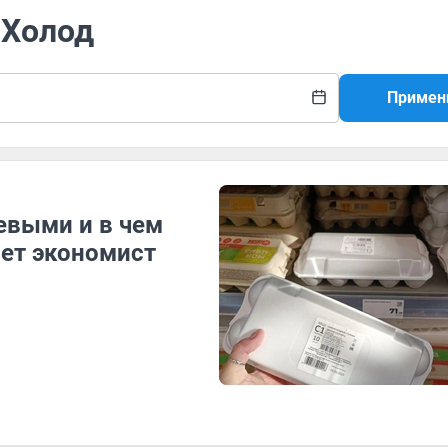
 Холод
Примен
евыми и в чем
яет экономист