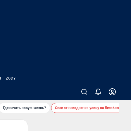
Ы
ZODY
Где начать новую жизнь?
Спас от наводнения улицу на Лесобазе
Д