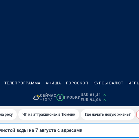
ТЕЛЕПРОГРАММА
АФИША
ГОРОСКОП
КУРСЫ ВАЛЮТ
ИГР
USD 81,41
СЕЙЧАС
0
ПРОБКИ
+12°C
EUR 94,06
на реку
ЧП на аттракционах в Тюмени
Где начать новую жизнь?
чистой воды на 7 августа с адресами