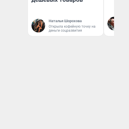
Ол
Наталья Шорохова
Бл
Открыла кофейную точку на
вл
деньги соцразвития
би