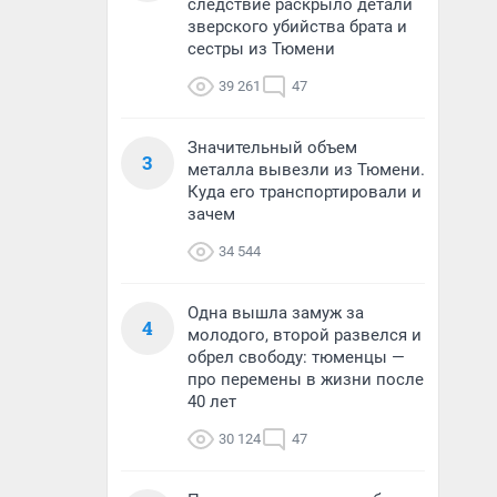
следствие раскрыло детали
зверского убийства брата и
сестры из Тюмени
39 261
47
Значительный объем
3
металла вывезли из Тюмени.
Куда его транспортировали и
зачем
34 544
Одна вышла замуж за
4
молодого, второй развелся и
обрел свободу: тюменцы —
про перемены в жизни после
40 лет
30 124
47