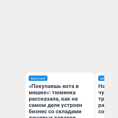
МНЕНИЕ
МНЕНИЕ
«Покупаешь кота в
Наслед
мешке»: тюменка
чудом 
рассказала, как на
трансп
самом деле устроен
разнес
бизнес со складами
советс
дешевых товаров