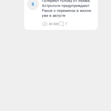
Потеряют голову от любви.
5
Астрологи предупреждают
Раков о переменах в жизни
уже в августе
26 328
7