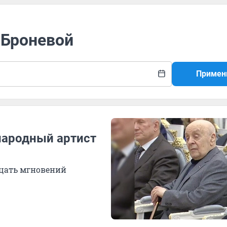
 Броневой
Примен
народный артист
дцать мгновений