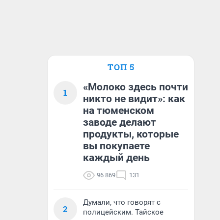
ТОП 5
«Молоко здесь почти
1
никто не видит»: как
на тюменском
заводе делают
продукты, которые
вы покупаете
каждый день
96 869
131
Думали, что говорят с
2
полицейским. Тайское