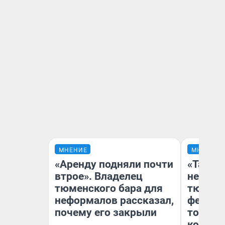
МНЕНИЕ
МНЕНИЕ
«Аренду подняли почти
«Такой
втрое». Владелец
не виде
тюменского бара для
тюменц
неформалов рассказал,
фестива
почему его закрыли
топлив
колонк