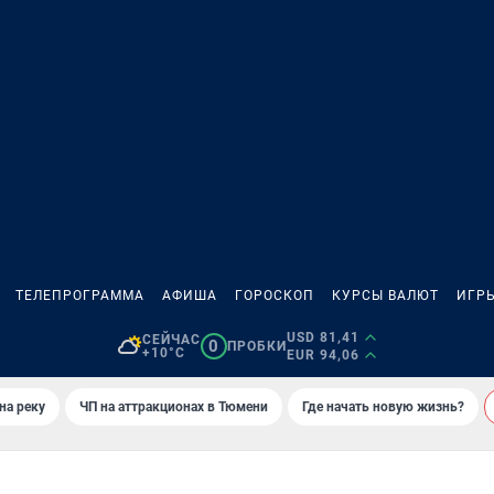
ТЕЛЕПРОГРАММА
АФИША
ГОРОСКОП
КУРСЫ ВАЛЮТ
ИГР
USD 81,41
СЕЙЧАС
0
ПРОБКИ
+10°C
EUR 94,06
на реку
ЧП на аттракционах в Тюмени
Где начать новую жизнь?