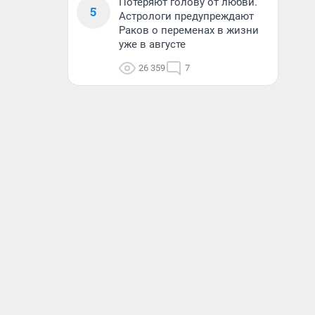
Потеряют голову от любви.
5
Астрологи предупреждают
Раков о переменах в жизни
уже в августе
26 359
7