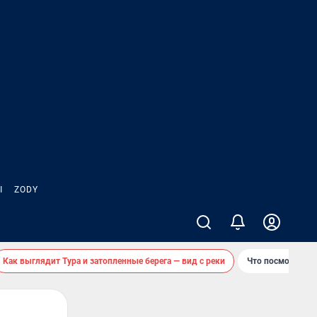
Ы
ZODY
Как выглядит Тура и затопленные берега — вид с реки
Что посмотреть 