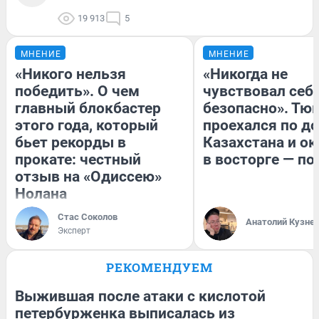
19 913
5
МНЕНИЕ
МНЕНИЕ
«Никого нельзя
«Никогда не
победить». О чем
чувствовал себя
главный блокбастер
безопасно». Тю
этого года, который
проехался по д
бьет рекорды в
Казахстана и ок
прокате: честный
в восторге — по
отзыв на «Одиссею»
Нолана
Стас Соколов
Анатолий Кузне
Эксперт
РЕКОМЕНДУЕМ
Выжившая после атаки с кислотой
петербурженка выписалась из