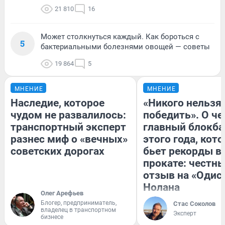
21 810
16
Может столкнуться каждый. Как бороться с
5
бактериальными болезнями овощей — советы
19 864
5
МНЕНИЕ
МНЕНИЕ
Наследие, которое
«Никого нельзя
чудом не развалилось:
победить». О ч
транспортный эксперт
главный блокба
разнес миф о «вечных»
этого года, кот
советских дорогах
бьет рекорды в
прокате: честн
отзыв на «Одис
Нолана
Олег Арефьев
Блогер, предприниматель,
Стас Соколов
владелец в транспортном
Эксперт
бизнесе