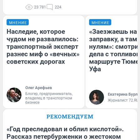
23 781
224
МНЕНИЕ
МНЕНИЕ
Наследие, которое
«Заезжаешь на
чудом не развалилось:
заправку, а там 
транспортный эксперт
нулям»: смотри
разнес миф о «вечных»
дела с топливом
советских дорогах
маршруте Тюме
Уфа
Олег Арефьев
Блогер, предприниматель,
Екатерина Бурле
владелец в транспортном
Журналист 72.RU
бизнесе
РЕКОМЕНДУЕМ
«Год преследовал и облил кислотой».
Рассказ петербурженки о жестоком