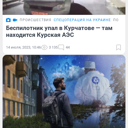
ПРОИСШЕСТВИЯ
СПЕЦОПЕРАЦИЯ НА УКРАИНЕ
ПОДРО
Беспилотник упал в Курчатове — там
находится Курская АЭС
14 июля, 2023, 10:46
3 135
44