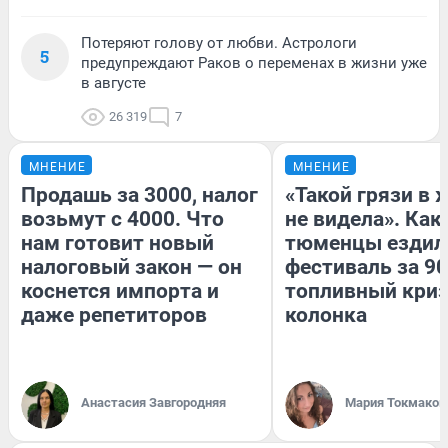
Потеряют голову от любви. Астрологи
5
предупреждают Раков о переменах в жизни уже
в августе
26 319
7
МНЕНИЕ
МНЕНИЕ
Продашь за 3000, налог
«Такой грязи в 
возьмут с 4000. Что
не видела». Как
нам готовит новый
тюменцы ездил
налоговый закон — он
фестиваль за 90
коснется импорта и
топливный криз
даже репетиторов
колонка
Анастасия Завгородняя
Мария Токмаков