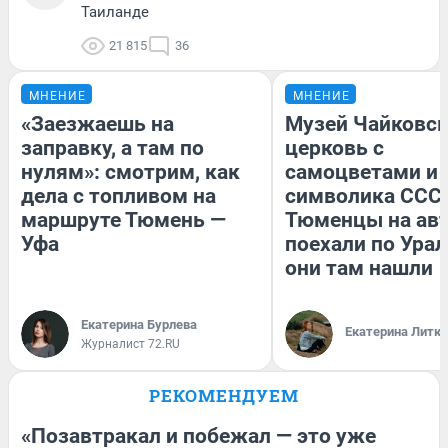
Таиланде
21 815
36
МНЕНИЕ
МНЕНИЕ
«Заезжаешь на
Музей Чайковск
заправку, а там по
церковь с
нулям»: смотрим, как
самоцветами и 
дела с топливом на
символика СССР
маршруте Тюмень —
Тюменцы на ав
Уфа
поехали по Урал
они там нашли
Екатерина Бурлева
Екатерина Литк
Журналист 72.RU
РЕКОМЕНДУЕМ
«Позавтракал и побежал — это уже