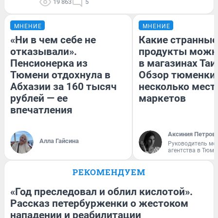
19 863
5
МНЕНИЕ
МНЕНИЕ
«Ни в чем себе не
Какие странные
отказывали».
продукты можн
Пенсионерка из
в магазинах Таи
Тюмени отдохнула в
Обзор тюменки 
Абхазии за 160 тысяч
несколько мес
рублей — ее
маркетов
впечатления
Аксиния Петров
Алла Гайсина
Руководитель мо
агентства в Тюме
РЕКОМЕНДУЕМ
«Год преследовал и облил кислотой».
Рассказ петербурженки о жестоком
нападении и реабилитации