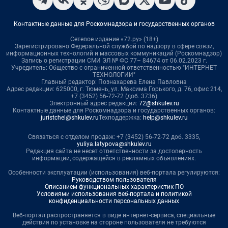
Контактные данные для Роскомнадзора и государственных органов
Сетевое издание «72.ру» (18+)
Зарегистрировано Федеральной службой по надзору в сфере связи,
информационных технологий и массовых коммуникаций (Роскомнадзор)
Запись о регистрации СМИ ЭЛ № ФС 77– 84674 от 06.02.2023 г.
Учредитель: Общество с ограниченной ответственностью "ИНТЕРНЕТ
ТЕХНОЛОГИИ"
Главный редактор: Познахарева Елена Павловна
Адрес редакции: 625000, г. Тюмень, ул. Максима Горького, д. 76, офис 214,
+7 (3452) 56-72-72 (доб. 3736)
Электронный адрес редакции:
72@shkulev.ru
Контактные данные для Роскомнадзора и государственных органов:
juristchel@shkulev.ru
Техподдержка:
help@shkulev.ru
Связаться с отделом продаж: +7 (3452) 56-72-72 доб. 3335,
yuliya.latypova@shkulev.ru
Редакция сайта не несет ответственности за достоверность
информации, содержащейся в рекламных объявлениях.
Особенности эксплуатации (использования) веб-портала регулируются:
Руководством пользователя
Описанием функциональных характеристик ПО
Условиями использования веб-портала и политикой
конфиденциальности персональных данных
Веб-портал распространяется в виде интернет-сервиса, специальные
действия по установке на стороне пользователя не требуются