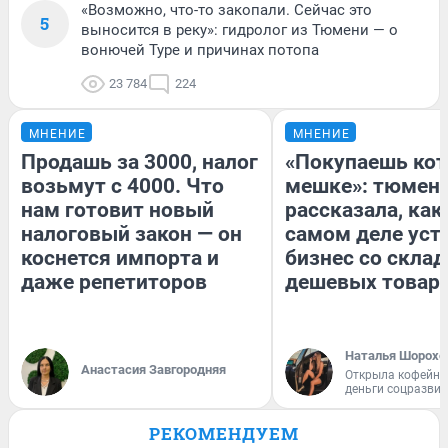
«Возможно, что-то закопали. Сейчас это
5
выносится в реку»: гидролог из Тюмени — о
вонючей Туре и причинах потопа
23 784
224
МНЕНИЕ
МНЕНИЕ
Продашь за 3000, налог
«Покупаешь кот
возьмут с 4000. Что
мешке»: тюмен
нам готовит новый
рассказала, как
налоговый закон — он
самом деле уст
коснется импорта и
бизнес со скла
даже репетиторов
дешевых товар
Наталья Шорохо
Анастасия Завгородняя
Открыла кофейну
деньги соцразви
РЕКОМЕНДУЕМ