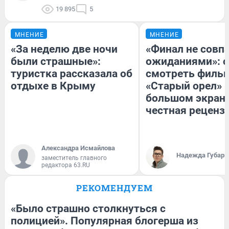
19 895
5
МНЕНИЕ
МНЕНИЕ
«За неделю две ночи
«Финал не совпа
были страшные»:
ожиданиями»: с
туристка рассказала об
смотреть филь
отдыхе в Крыму
«Старый орел» 
большом экран
честная реценз
Александра Исмайлова
Надежда Губарь
заместитель главного
редактора 63.RU
РЕКОМЕНДУЕМ
«Было страшно столкнуться с
полицией». Популярная блогерша из