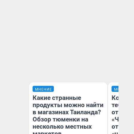
МНЕНИЕ
МНЕНИЕ
Какие странные
Колобо
продукты можно найти
тебя бо
в магазинах Таиланда?
отложи
Обзор тюменки на
«Челов
несколько местных
отзыв 
маркетов
«челов