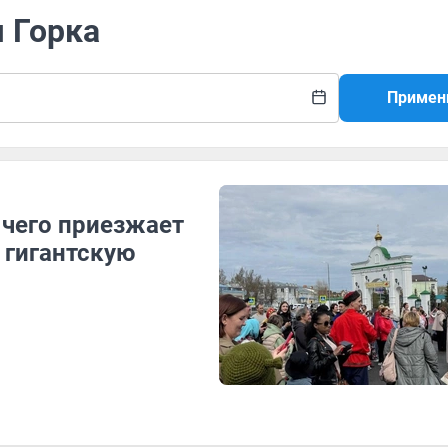
я Горка
Примен
 чего приезжает
 гигантскую