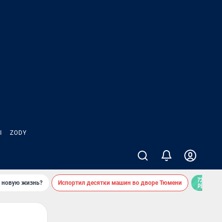
Ы
ZODY
ь новую жизнь?
Испортил десятки машин во дворе Тюмени