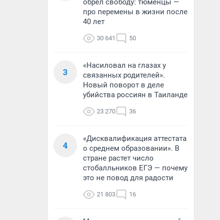
обрел свободу: тюменцы —
про перемены в жизни после
40 лет
30 641
50
«Насиловал на глазах у
3
связанных родителей».
Новый поворот в деле
убийства россиян в Таиланде
23 270
36
«Дисквалификация аттестата
4
о среднем образовании». В
стране растет число
стобалльников ЕГЭ — почему
это не повод для радости
21 803
16