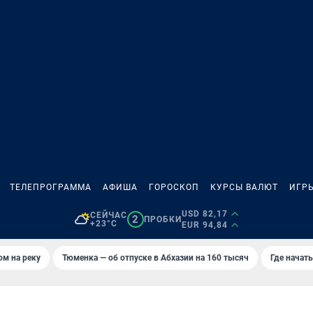
ТЕЛЕПРОГРАММА
АФИША
ГОРОСКОП
КУРСЫ ВАЛЮТ
ИГР
USD 82,17
СЕЙЧАС
2
ПРОБКИ
+23°C
EUR 94,84
ом на реку
Тюменка — об отпуске в Абхазии на 160 тысяч
Где начат