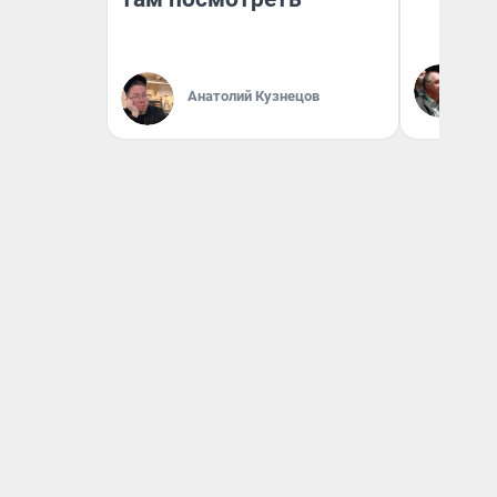
Ол
Бл
Анатолий Кузнецов
вл
би