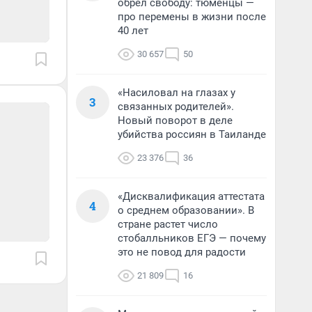
обрел свободу: тюменцы —
про перемены в жизни после
40 лет
30 657
50
«Насиловал на глазах у
3
связанных родителей».
Новый поворот в деле
убийства россиян в Таиланде
23 376
36
«Дисквалификация аттестата
4
о среднем образовании». В
стране растет число
стобалльников ЕГЭ — почему
это не повод для радости
21 809
16