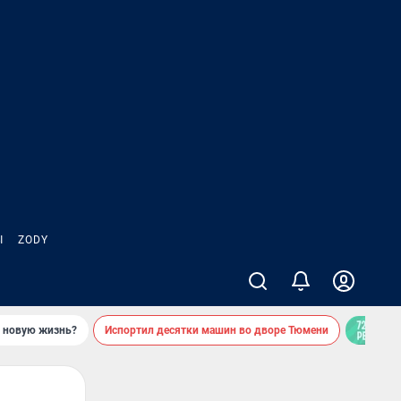
Ы
ZODY
ь новую жизнь?
Испортил десятки машин во дворе Тюмени