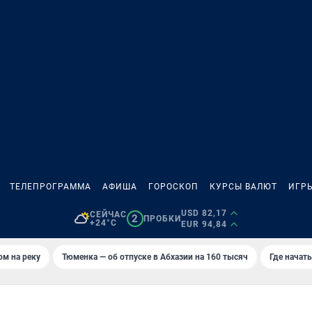
ТЕЛЕПРОГРАММА
АФИША
ГОРОСКОП
КУРСЫ ВАЛЮТ
ИГР
USD 82,17
СЕЙЧАС
2
ПРОБКИ
+24°C
EUR 94,84
ом на реку
Тюменка — об отпуске в Абхазии на 160 тысяч
Где начат