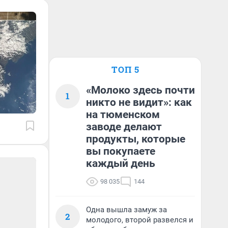
ТОП 5
«Молоко здесь почти
1
никто не видит»: как
на тюменском
заводе делают
продукты, которые
вы покупаете
каждый день
98 035
144
Одна вышла замуж за
2
молодого, второй развелся и