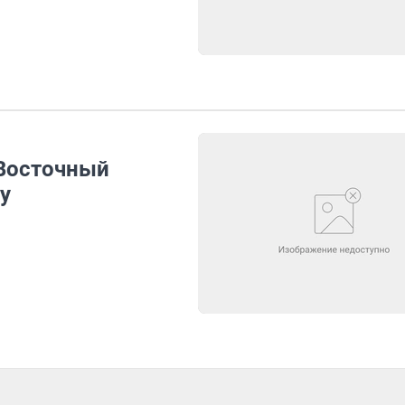
 Восточный
у