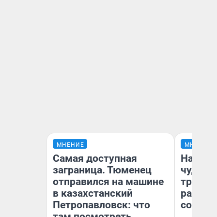
МНЕНИЕ
МНЕНИЕ
Самая доступная
Наслед
заграница. Тюменец
чудом 
отправился на машине
трансп
в казахстанский
разнес
Петропавловск: что
советс
там посмотреть