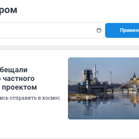
дром
Примен
обещали
о частного
с проектом
ись отправить в космос