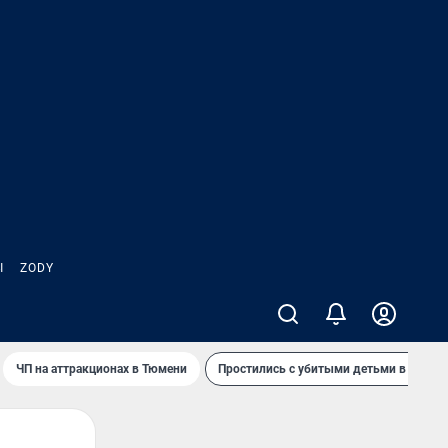
Ы
ZODY
ЧП на аттракционах в Тюмени
Простились с убитыми детьми в Таила