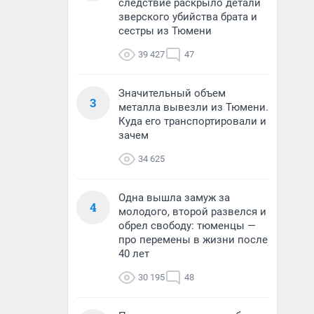
следствие раскрыло детали
зверского убийства брата и
сестры из Тюмени
39 427
47
Значительный объем
3
металла вывезли из Тюмени.
Куда его транспортировали и
зачем
34 625
Одна вышла замуж за
4
молодого, второй развелся и
обрел свободу: тюменцы —
про перемены в жизни после
40 лет
30 195
48