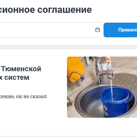
сионное соглашение
Примен
в Тюменской
х систем
ение, он не сказал