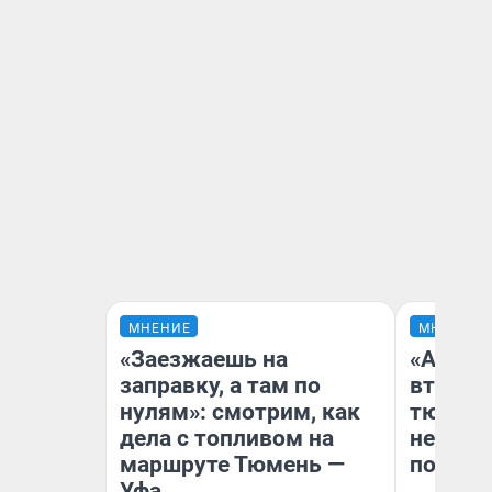
МНЕНИЕ
МНЕНИЕ
«Заезжаешь на
«Аренд
заправку, а там по
втрое»
нулям»: смотрим, как
тюменс
дела с топливом на
неформ
маршруте Тюмень —
почему
Уфа