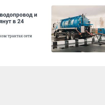
 водопровод и
янут в 24
ком трактах сети