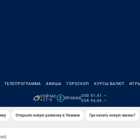
ТЕЛЕПРОГРАММА
АФИША
ГОРОСКОП
КУРСЫ ВАЛЮТ
ИГР
USD 81,41
СЕЙЧАС
2
ПРОБКИ
+17°C
EUR 94,06
еку
Открыли новую развязку в Тюмени
Где начать новую жизнь?
НИЕ