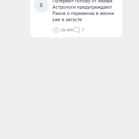
Потеряют голову от любви.
5
Астрологи предупреждают
Раков о переменах в жизни
уже в августе
26 409
7