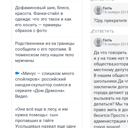
Дофаминовый шик, блеск,
Гость
19 ноября 2019
красота. Фанки-стайл в
одежде: что это такое и как
72ру, прекратит
его носить — примеры
образов с фото
ОТВЕТИТЬ
Гость
Родственники из-за границы
19 ноября 2019
сообщили о его пропаже. В
Да что говорить
тюменском лесу нашли тело
и у на тоже нет
мужчины
общества,котора
местному депута
«Минус — слишком много
В нашем обществ
спойлеров»: российский
школьники.Да чт
ниндзя-скульптор снялся в
заключили догов
сериале «Дом Дракона».
города делают у
Видео
вызывать на пря
делаться? Мы та
«Они всё еще в лесу, и им
право жить в до
нужна помощь»: сын
бесится.Просто 
пропавших в тайге
администрации г
Усольцевых назвал еще одну
город донор!