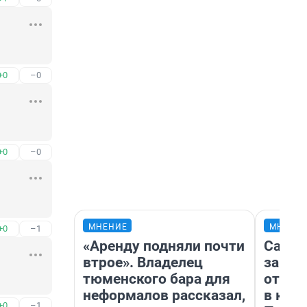
+0
–0
+0
–0
МНЕНИЕ
МНЕНИ
+0
–1
«Аренду подняли почти
Самая
втрое». Владелец
загра
тюменского бара для
отпра
неформалов рассказал,
в каз
+0
–1