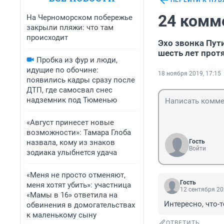
ПЕРЕЙТИ К ПУ
24 комм
На Черноморском побережье
закрыли пляжи: что там
происходит
Эхо звонка Пут
шесть лет прот
Пробка из фур и люди,
идущие по обочине:
18 ноября 2019, 17:15
появились кадры сразу после
ДТП, где самосвал снес
надземник под Тюменью
«Август принесет новые
возможности»: Тамара Глоба
назвала, кому из знаков
Гость
Войти
зодиака улыбнется удача
«Меня не просто отменяют,
Гость
меня хотят убить»: участница
12 сентября 20
«Мамы в 16» ответила на
Интересно, что-
обвинения в домогательствах
к маленькому сыну
ОТВЕТИТЬ