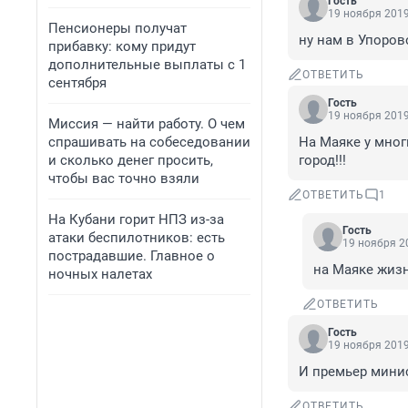
Гость
19 ноября 2019
Пенсионеры получат
ну нам в Упоров
прибавку: кому придут
дополнительные выплаты с 1
ОТВЕТИТЬ
сентября
Гость
19 ноября 2019
Миссия — найти работу. О чем
спрашивать на собеседовании
На Маяке у мног
и сколько денег просить,
город!!!
чтобы вас точно взяли
ОТВЕТИТЬ
1
На Кубани горит НПЗ из-за
Гость
атаки беспилотников: есть
19 ноября 20
пострадавшие. Главное о
на Маяке жизн
ночных налетах
ОТВЕТИТЬ
Гость
19 ноября 2019
И премьер минис
ОТВЕТИТЬ