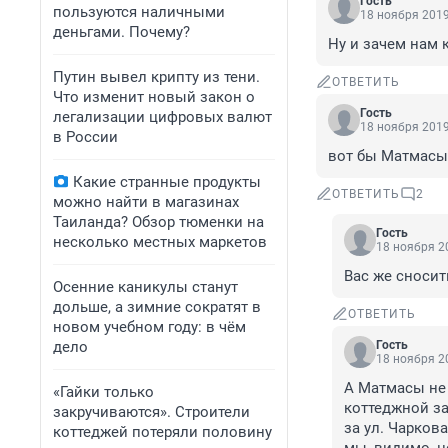
Гость
пользуются наличными
18 ноября 2019
деньгами. Почему?
Ну и зачем нам 
Путин вывел крипту из тени.
ОТВЕТИТЬ
Что изменит новый закон о
Гость
легализации цифровых валют
18 ноября 2019
в России
вот бы Матмасы
Какие странные продукты
ОТВЕТИТЬ
2
можно найти в магазинах
Таиланда? Обзор тюменки на
Гость
несколько местных маркетов
18 ноября 20
Вас же сносит
Осенние каникулы станут
дольше, а зимние сократят в
ОТВЕТИТЬ
новом учебном году: в чём
дело
Гость
18 ноября 20
А Матмасы не 
«Гайки только
коттеджной зас
закручиваются». Строители
за ул. Чарков
коттеджей потеряли половину