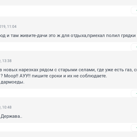
19, 11:04
ород и там живите-дачи это ж для отдыха,приехал полил грядки
, 13:38
 в новых нарезках рядом с старыми селами, где уже есть газ, с
т ? Моор!! АУУ!! пишите сроки и их не соблюдаете.

 дармоеды.
, 10:48
 Держава..