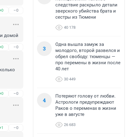
следствие раскрыло детали
+0
–0
зверского убийства брата и
сестры из Тюмени
40 178
 и домой
Одна вышла замуж за
+0
–0
3
молодого, второй развелся и
обрел свободу: тюменцы —
про перемены в жизни после
40 лет
колько 
30 449
+0
–0
Потеряют голову от любви.
4
Астрологи предупреждают
Раков о переменах в жизни
уже в августе
26 683
+1
–0