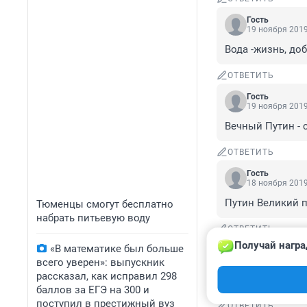
Гость
19 ноября 2019
Вода -жизнь, до
ОТВЕТИТЬ
Гость
19 ноября 2019
Вечный Путин - 
ОТВЕТИТЬ
Гость
18 ноября 2019
Путин Великий 
Тюменцы смогут бесплатно
набрать питьевую воду
ОТВЕТИТЬ
Получай награ
«В математике был больше
Гость
18 ноября 2019
всего уверен»: выпускник
рассказал, как исправил 298
Водопровод это х
баллов за ЕГЭ на 300 и
поступил в престижный вуз
ОТВЕТИТЬ