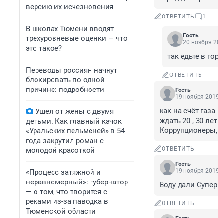
версию их исчезновения
ОТВЕТИТЬ
1
В школах Тюмени вводят
Гость
трехуровневые оценки — что
20 ноября 20
это такое?
так едьте в г
Переводы россиян начнут
ОТВЕТИТЬ
блокировать по одной
причине: подробности
Гость
19 ноября 2019
как на счёт газа
Ушел от жены с двумя
ждать 20 , 30 ле
детьми. Как главный качок
Коррупционеры,
«Уральских пельменей» в 54
года закрутил роман с
ОТВЕТИТЬ
молодой красоткой
Гость
19 ноября 2019
«Процесс затяжной и
неравномерный»: губернатор
Воду дали Супер
— о том, что творится с
реками из-за паводка в
ОТВЕТИТЬ
Тюменской области