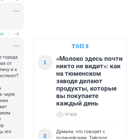
+0
–0
ТОП 5
 города 
«Молоко здесь почти
1
х от 
никто не видит»: как
ину и к 
на тюменском
потянет?
заводе делают
продукты, которые
 
 черте 
вы покупаете
ние 
каждый день
ет 
меем 
97 624
 
р 
Думали, что говорят с
 это 
2
полицейским. Тайское