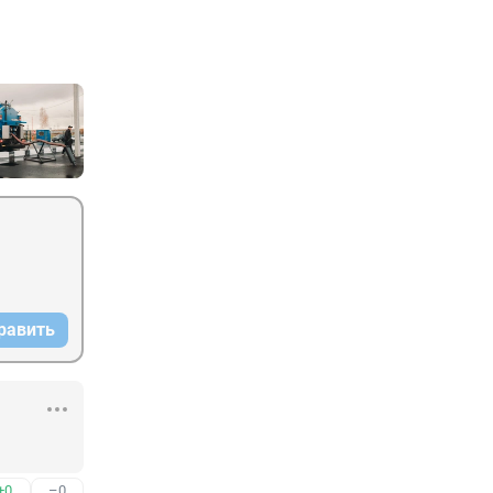
равить
+0
–0