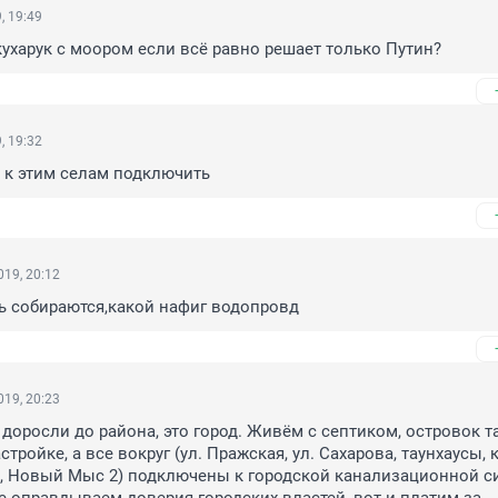
, 19:49
кухарук с моором если всё равно решает только Путин?
, 19:32
 к этим селам подключить
19, 20:12
ь собираются,какой нафиг водопровд
19, 20:23
доросли до района, это город. Живём с септиком, островок та
тройке, а все вокруг (ул. Пражская, ул. Сахарова, таунхаусы, 
а, Новый Мыс 2) подключены к городской канализационной сис