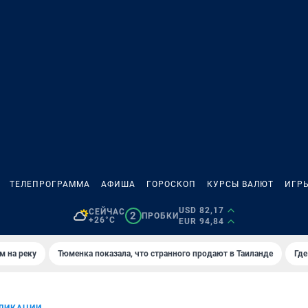
ТЕЛЕПРОГРАММА
АФИША
ГОРОСКОП
КУРСЫ ВАЛЮТ
ИГР
USD 82,17
СЕЙЧАС
2
ПРОБКИ
+26°C
EUR 94,84
м на реку
Тюменка показала, что странного продают в Таиланде
Где