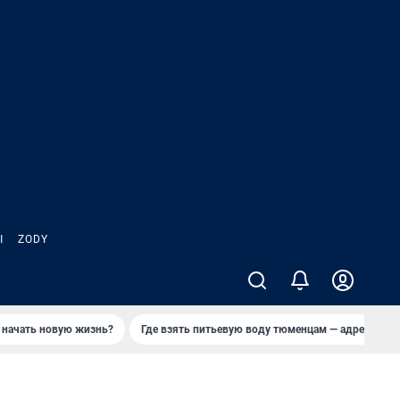
Ы
ZODY
 начать новую жизнь?
Где взять питьевую воду тюменцам — адреса