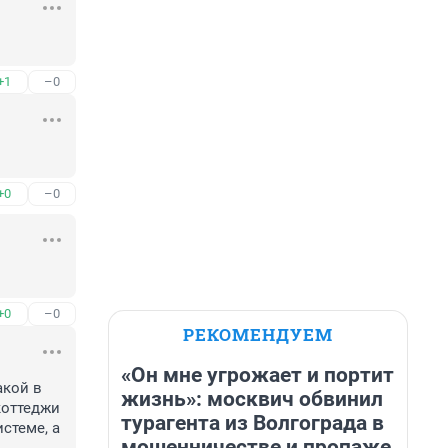
+1
–0
+0
–0
+0
–0
РЕКОМЕНДУЕМ
«Он мне угрожает и портит
кой в 
жизнь»: москвич обвинил
коттеджи 
турагента из Волгограда в
теме, а 
мошенничестве и пропаже