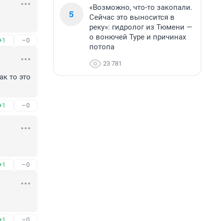
«Возможно, что-то закопали.
5
Сейчас это выносится в
реку»: гидролог из Тюмени —
о вонючей Туре и причинах
+1
–0
потопа
23 781
к то это 
+1
–0
+1
–0
+1
–0