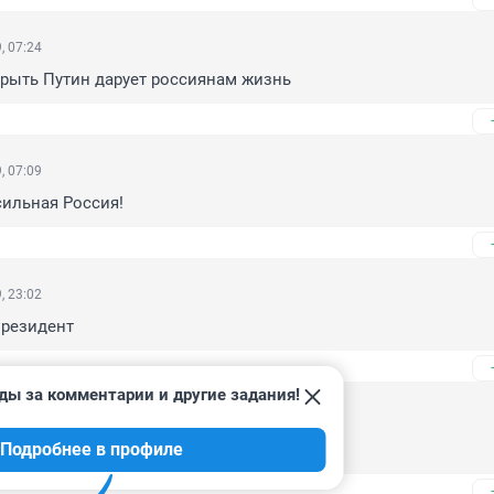
, 07:24
брыть Путин дарует россиянам жизнь
, 07:09
сильная Россия!
, 23:02
президент
ды за комментарии и другие задания!
, 22:18
Подробнее в профиле
орошо , ну а кто дверь запилит ?