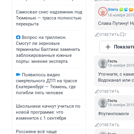
Элита
Самосвал снес надземник под
18 ноября 2019
Тюменью — трасса полностью
Слава Путину! Н
перекрыта
ОТВЕТИТЬ
1
Вопрос на триллион.
Смогут ли зерновые
Показат
терминалы Балтики заменить
заблокированные южные
порты: мнение эксперта
Гость
18 ноября 2019
Уточните, с как
Появилось видео
Водоканал или с
смертельного ДТП на трассе
Екатеринбург — Тюмень, где
ОТВЕТИТЬ
погибли пять человек
Гость
18 ноября 2019
Школьники начнут учиться по
новой программе: что
#путинпомоги
изменится с 1 сентября
ОТВЕТИТЬ
Россияне всё чаще