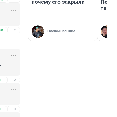
почему его закрыли
Петро
там п
+0
–2
Евгений Пальянов
 
+1
–0
+1
–0