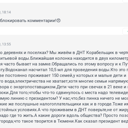
, 18:14
е блокировать комментарии!😠
, 13:55
 о деревнях и поселках? Мы живём в ДНТ Корабельщик в черте
 питьевой воды.Ближайшая колонка находится в двух километра
я часто бывает на замке.Обращались по этому вопросу и к Пут
ту.Водоканал насчитал 10,5 мл для проведения воды.Кто это 
е постоянно проживает 150 семей,у которых и малые дети и 
о вода,электричества не хватает,хотя многие семьи напрямую
ора с энэргопоставщиком.Дети часто при свечах в 21 веке и в
роки.Для того,чтобы что-то сдвинулось с места надо телевиде
мую линию с президентом? У нас,что,без пинка ничего не мож
кие же послушные налогоплательщики как и в городе.Тоже и
стойных условиях.А что проживаем в ДНТ поверьте,не от жиру
надо где то жить.А какие дороги вдоль общества? Просто позо
орода,что такое творится в Тюмени.Как сказал президент ведь