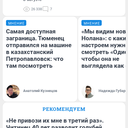
26 338
7
МНЕНИЕ
МНЕНИЕ
Самая доступная
«Мы видим нов
заграница. Тюменец
Нолана»: с каки
отправился на машине
настроем нужн
в казахстанский
смотреть «Одис
Петропавловск: что
чтобы она не
там посмотреть
выглядела как 
Анатолий Кузнецов
Надежда Губарь
РЕКОМЕНДУЕМ
«Не привози их мне в третий раз».
Читинец 40 лет разводит голубей,