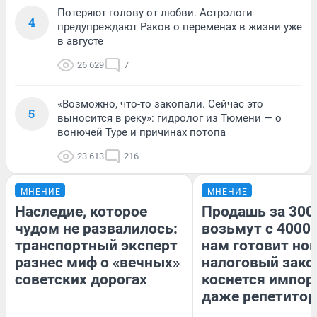
Потеряют голову от любви. Астрологи
4
предупреждают Раков о переменах в жизни уже
в августе
26 629
7
«Возможно, что-то закопали. Сейчас это
5
выносится в реку»: гидролог из Тюмени — о
вонючей Туре и причинах потопа
23 613
216
МНЕНИЕ
МНЕНИЕ
Наследие, которое
Продашь за 3000
чудом не развалилось:
возьмут с 4000.
транспортный эксперт
нам готовит но
разнес миф о «вечных»
налоговый зако
советских дорогах
коснется импор
даже репетитор