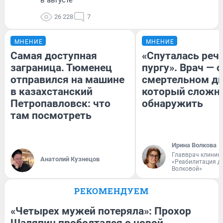
26 228
7
МНЕНИЕ
МНЕНИЕ
Самая доступная
«Спуталась речь
заграница. Тюменец
пургу». Врач — о
отправился на машине
смертельном ди
в казахстанский
который сложн
Петропавловск: что
обнаружить
там посмотреть
Ирина Волкова
Главврач клиник
Анатолий Кузнецов
«Реабилитация д
Волковой»
РЕКОМЕНДУЕМ
«Четырех мужей потеряла»: Прохор
Шаляпин проболтался о новой