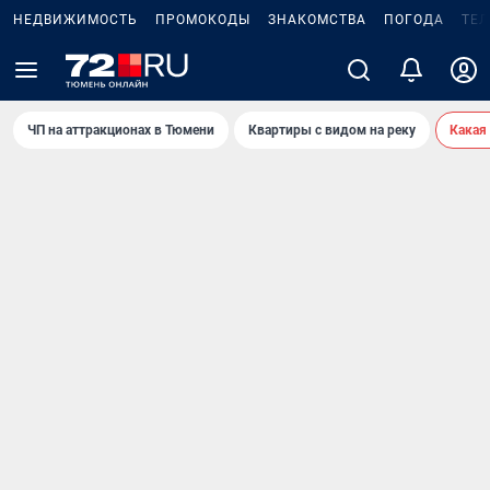
НЕДВИЖИМОСТЬ
ПРОМОКОДЫ
ЗНАКОМСТВА
ПОГОДА
ТЕ
ЧП на аттракционах в Тюмени
Квартиры с видом на реку
Какая