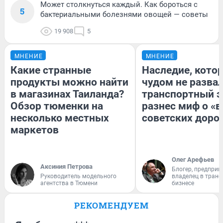
Может столкнуться каждый. Как бороться с
5
бактериальными болезнями овощей — советы
19 908
5
МНЕНИЕ
МНЕНИЕ
Какие странные
Наследие, кото
продукты можно найти
чудом не разва
в магазинах Таиланда?
транспортный э
Обзор тюменки на
разнес миф о «
несколько местных
советских доро
маркетов
Олег Арефьев
Аксиния Петрова
Блогер, предприн
Руководитель модельного
владелец в тран
агентства в Тюмени
бизнесе
РЕКОМЕНДУЕМ