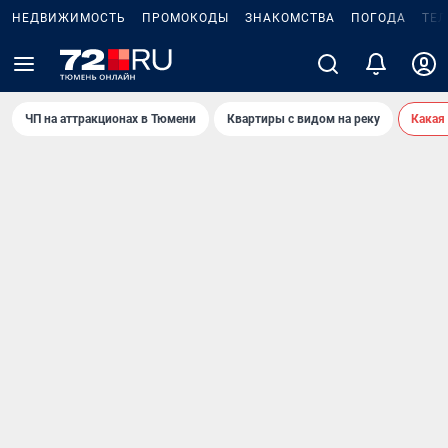
НЕДВИЖИМОСТЬ
ПРОМОКОДЫ
ЗНАКОМСТВА
ПОГОДА
ТЕ
ЧП на аттракционах в Тюмени
Квартиры с видом на реку
Какая