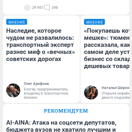
29 951
298
МНЕНИЕ
МНЕНИЕ
Наследие, которое
«Покупаешь кот
чудом не развалилось:
мешке»: тюмен
транспортный эксперт
рассказала, как
разнес миф о «вечных»
самом деле уст
советских дорогах
бизнес со скла
дешевых товар
Олег Арефьев
Наталья Шорохо
Блогер, предприниматель,
владелец в транспортном
Открыла кофейну
бизнесе
деньги соцразви
РЕКОМЕНДУЕМ
AI-AINA: Атака на соцсети депутатов,
бюджета вузов не хватило лучшим и