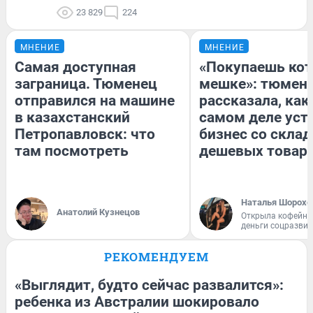
23 829
224
МНЕНИЕ
МНЕНИЕ
Самая доступная
«Покупаешь кот
заграница. Тюменец
мешке»: тюмен
отправился на машине
рассказала, как
в казахстанский
самом деле уст
Петропавловск: что
бизнес со скла
там посмотреть
дешевых товар
Наталья Шорохо
Анатолий Кузнецов
Открыла кофейну
деньги соцразви
РЕКОМЕНДУЕМ
«Выглядит, будто сейчас развалится»:
ребенка из Австралии шокировало