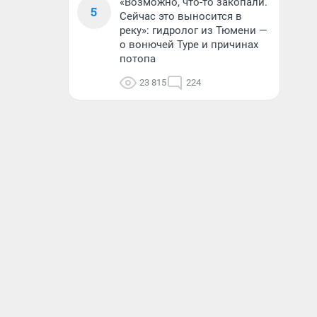
«Возможно, что-то закопали.
5
Сейчас это выносится в
реку»: гидролог из Тюмени —
о вонючей Туре и причинах
потопа
23 815
224