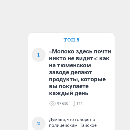
ТОП 5
«Молоко здесь почти
1
никто не видит»: как
на тюменском
заводе делают
продукты, которые
вы покупаете
каждый день
97 650
144
Думали, что говорят с
2
полицейским. Тайское