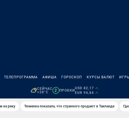
ТЕЛЕПРОГРАММА
АФИША
ГОРОСКОП
КУРСЫ ВАЛЮТ
ИГР
USD 82,17
СЕЙЧАС
2
ПРОБКИ
+28°C
EUR 94,84
м на реку
Тюменка показала, что странного продают в Таиланде
Где