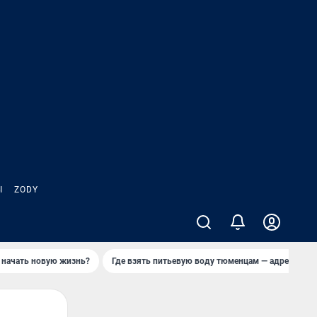
Ы
ZODY
 начать новую жизнь?
Где взять питьевую воду тюменцам — адреса