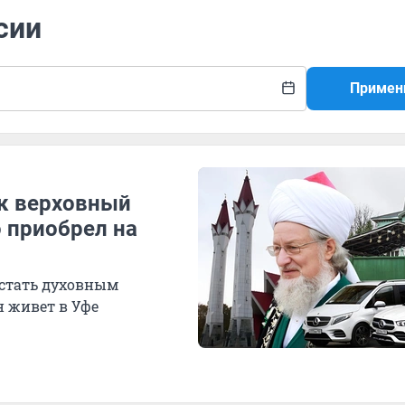
сии
Примен
ак верховный
о приобрел на
 стать духовным
н живет в Уфе