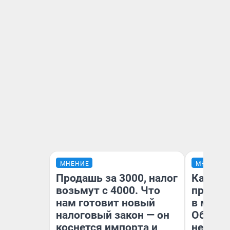
МНЕНИЕ
МНЕНИЕ
Продашь за 3000, налог
Какие 
возьмут с 4000. Что
продук
нам готовит новый
в мага
налоговый закон — он
Обзор 
коснется импорта и
нескол