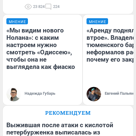
23 824
224
МНЕНИЕ
МНЕНИЕ
«Мы видим нового
«Аренду поднял
Нолана»: с каким
втрое». Владел
настроем нужно
тюменского бар
смотреть «Одиссею»,
неформалов рас
чтобы она не
почему его зак
выглядела как фиаско
Надежда Губарь
Евгений Пальяно
РЕКОМЕНДУЕМ
Выжившая после атаки с кислотой
петербурженка выписалась из