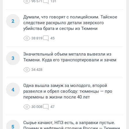
96 571
131
Думали, что говорят с полицейским. Тайское
2
следствие раскрыло детали зверского
убийства брата и сестры из Тюмени
38 819
45
Значительный объем металла вывезли из
3
Тюмени. Куда его транспортировали и зачем
34 428
Одна вышла замуж за молодого, второй
4
развелся и обрел свободу: тюменцы — про
перемены в жизни после 40 лет
30 008
47
Сырье качают, НПЗ есть, а заправки пустые.
5
Почему в нефтяной столице России — Тюмени