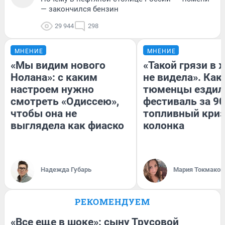
— закончился бензин
29 944
298
МНЕНИЕ
МНЕНИЕ
«Мы видим нового
«Такой грязи в 
Нолана»: с каким
не видела». Как
настроем нужно
тюменцы ездил
смотреть «Одиссею»,
фестиваль за 90
чтобы она не
топливный криз
выглядела как фиаско
колонка
Надежда Губарь
Мария Токмаков
РЕКОМЕНДУЕМ
«Все еще в шоке»: сыну Трусовой