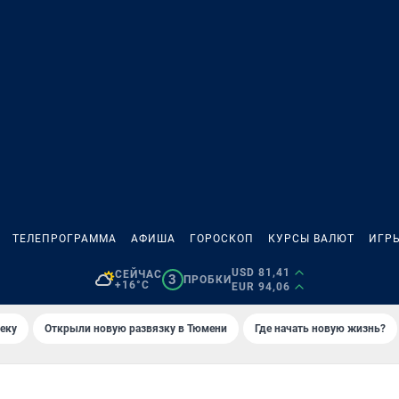
ТЕЛЕПРОГРАММА
АФИША
ГОРОСКОП
КУРСЫ ВАЛЮТ
ИГР
USD 81,41
СЕЙЧАС
3
ПРОБКИ
+16°C
EUR 94,06
еку
Открыли новую развязку в Тюмени
Где начать новую жизнь?