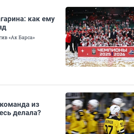
гарина: как ему
яд
ив «Ак Барса»
 команда из
десь делала?