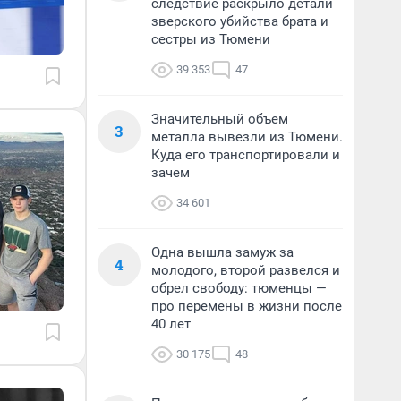
следствие раскрыло детали
зверского убийства брата и
сестры из Тюмени
39 353
47
Значительный объем
3
металла вывезли из Тюмени.
Куда его транспортировали и
зачем
34 601
Одна вышла замуж за
4
молодого, второй развелся и
обрел свободу: тюменцы —
про перемены в жизни после
40 лет
30 175
48