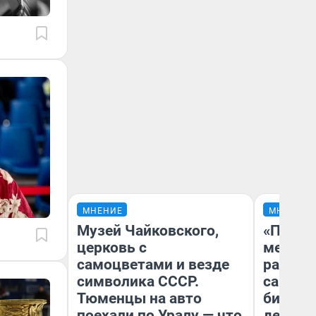
МНЕНИЕ
МНЕНИЕ
Музей Чайковского,
«Покуп
церковь с
мешке»
самоцветами и везде
рассказ
символика СССР.
самом 
Тюменцы на авто
бизнес
поехали по Уралу — что
дешевы