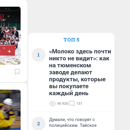
ТОП 5
«Молоко здесь почти
1
никто не видит»: как
на тюменском
заводе делают
продукты, которые
вы покупаете
каждый день
96 926
131
Думали, что говорят с
2
полицейским. Тайское