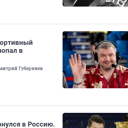
портивный
попал в
Дмитрий Губерниев
рнулся в Россию.