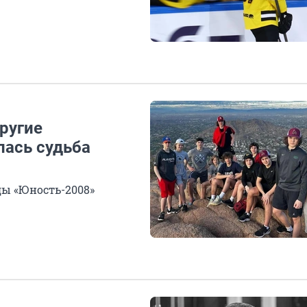
ругие
лась судьба
ды «Юность-2008»