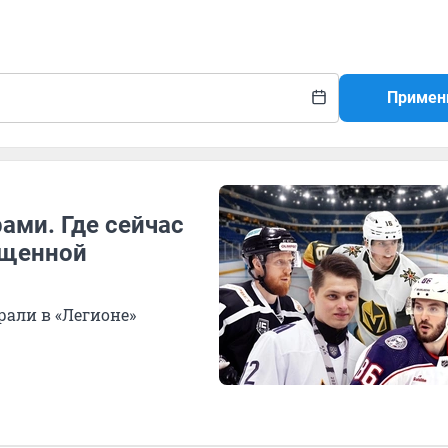
Примен
ми. Где сейчас
ущенной
рали в «Легионе»