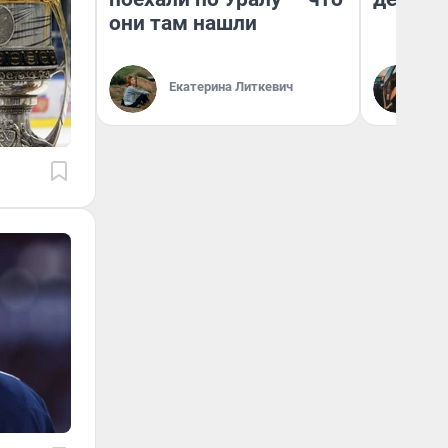
они там нашли
На
Екатерина Литкевич
От
де