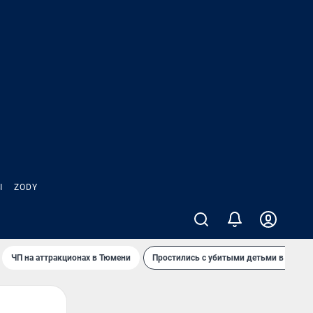
Ы
ZODY
ЧП на аттракционах в Тюмени
Простились с убитыми детьми в Таила