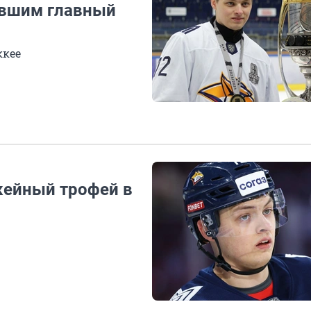
авшим главный
ккее
кейный трофей в