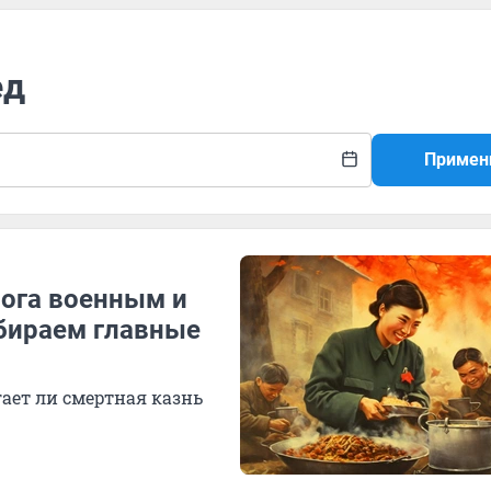
ед
Примен
рога военным и
бираем главные
ает ли смертная казнь