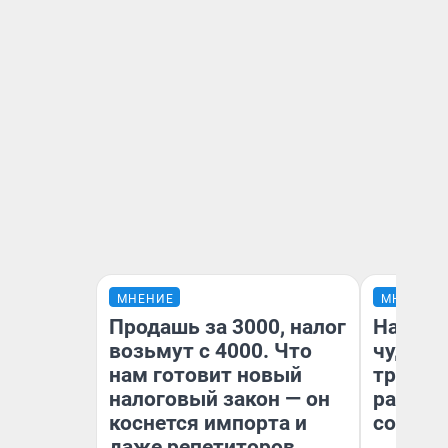
МНЕНИЕ
МНЕНИЕ
Продашь за 3000, налог
Наслед
возьмут с 4000. Что
чудом 
нам готовит новый
трансп
налоговый закон — он
разнес
коснется импорта и
советс
даже репетиторов