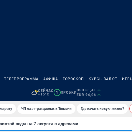
ТЕЛЕПРОГРАММА
АФИША
ГОРОСКОП
КУРСЫ ВАЛЮТ
ИГР
USD 81,41
СЕЙЧАС
1
ПРОБКИ
+15°C
EUR 94,06
на реку
ЧП на аттракционах в Тюмени
Где начать новую жизнь?
чистой воды на 7 августа с адресами