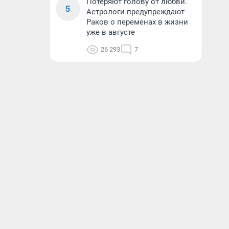
Потеряют голову от любви.
5
Астрологи предупреждают
Раков о переменах в жизни
уже в августе
26 293
7