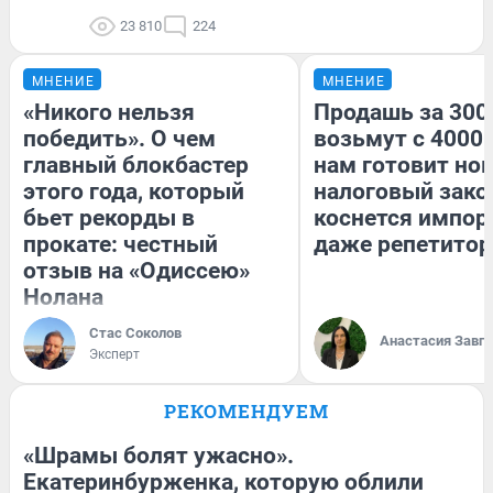
23 810
224
МНЕНИЕ
МНЕНИЕ
«Никого нельзя
Продашь за 3000
победить». О чем
возьмут с 4000.
главный блокбастер
нам готовит но
этого года, который
налоговый зако
бьет рекорды в
коснется импор
прокате: честный
даже репетитор
отзыв на «Одиссею»
Нолана
Стас Соколов
Анастасия Завг
Эксперт
РЕКОМЕНДУЕМ
«Шрамы болят ужасно».
Екатеринбурженка, которую облили