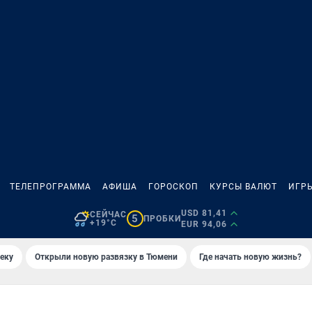
ТЕЛЕПРОГРАММА
АФИША
ГОРОСКОП
КУРСЫ ВАЛЮТ
ИГР
USD 81,41
СЕЙЧАС
5
ПРОБКИ
+19°C
EUR 94,06
еку
Открыли новую развязку в Тюмени
Где начать новую жизнь?