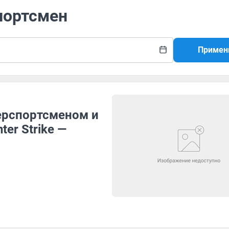
портсмен
Примен
ерспортсменом и
ter Strike —