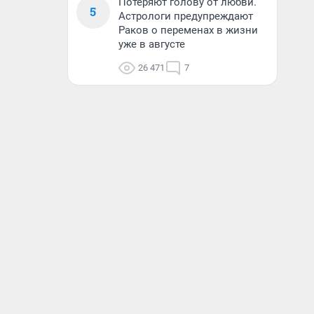
Потеряют голову от любви.
5
Астрологи предупреждают
Раков о переменах в жизни
уже в августе
26 471
7