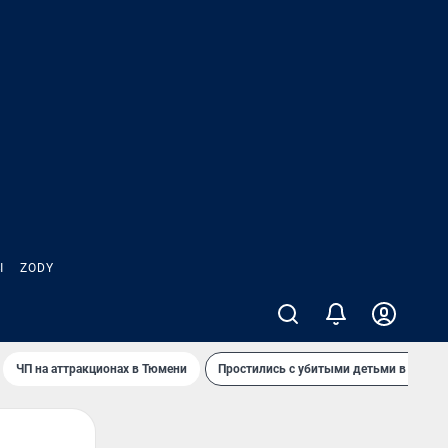
Ы
ZODY
ЧП на аттракционах в Тюмени
Простились с убитыми детьми в Таила