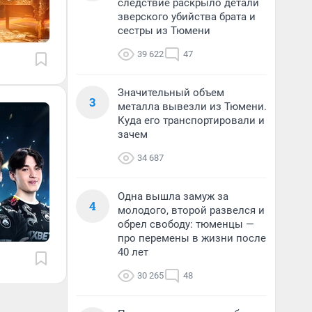
следствие раскрыло детали
зверского убийства брата и
сестры из Тюмени
39 622
47
Значительный объем
3
металла вывезли из Тюмени.
Куда его транспортировали и
зачем
34 687
Одна вышла замуж за
4
молодого, второй развелся и
обрел свободу: тюменцы —
про перемены в жизни после
40 лет
30 265
48