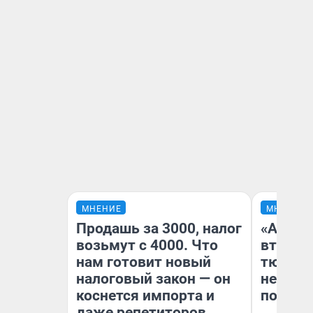
МНЕНИЕ
МНЕНИЕ
Продашь за 3000, налог
«Аренд
возьмут с 4000. Что
втрое»
нам готовит новый
тюменс
налоговый закон — он
неформ
коснется импорта и
почему
даже репетиторов