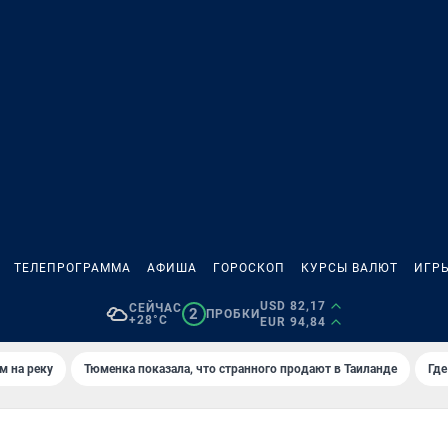
ТЕЛЕПРОГРАММА
АФИША
ГОРОСКОП
КУРСЫ ВАЛЮТ
ИГР
USD 82,17
СЕЙЧАС
2
ПРОБКИ
+28°C
EUR 94,84
м на реку
Тюменка показала, что странного продают в Таиланде
Где