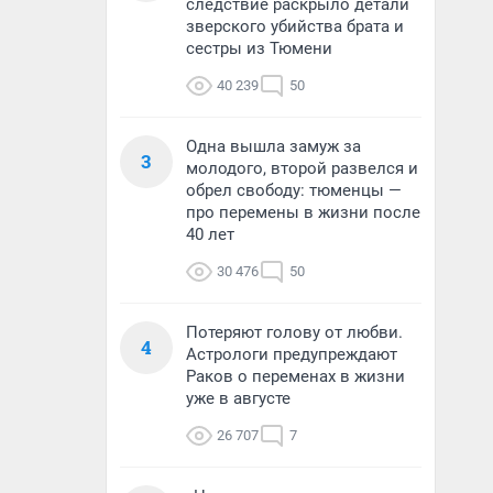
следствие раскрыло детали
зверского убийства брата и
сестры из Тюмени
40 239
50
Одна вышла замуж за
3
молодого, второй развелся и
обрел свободу: тюменцы —
про перемены в жизни после
40 лет
30 476
50
Потеряют голову от любви.
4
Астрологи предупреждают
Раков о переменах в жизни
уже в августе
26 707
7