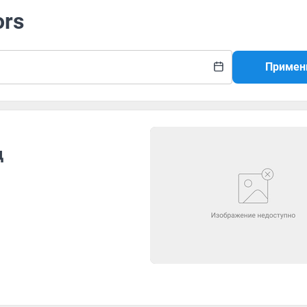
ors
Примен
д