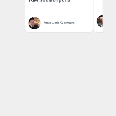
Ол
Бл
Анатолий Кузнецов
вл
би