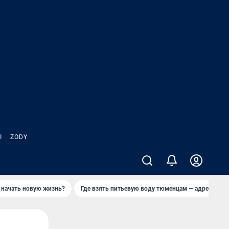
Ы
ZODY
 начать новую жизнь?
Где взять питьевую воду тюменцам — адреса