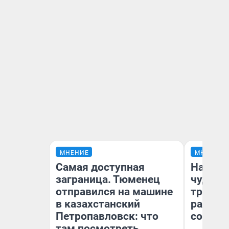
МНЕНИЕ
МНЕНИЕ
Самая доступная
Наслед
заграница. Тюменец
чудом 
отправился на машине
трансп
в казахстанский
разнес
Петропавловск: что
советс
там посмотреть