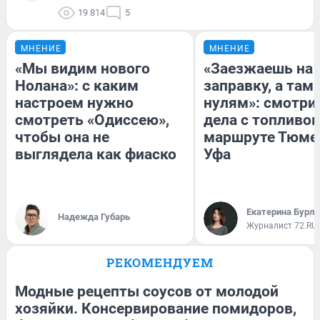
19 814
5
МНЕНИЕ
МНЕНИЕ
«Мы видим нового
«Заезжаешь на
Нолана»: с каким
заправку, а там 
настроем нужно
нулям»: смотри
смотреть «Одиссею»,
дела с топливом
чтобы она не
маршруте Тюме
выглядела как фиаско
Уфа
Екатерина Бурле
Надежда Губарь
Журналист 72.RU
РЕКОМЕНДУЕМ
Модные рецепты соусов от молодой
хозяйки. Консервирование помидоров,