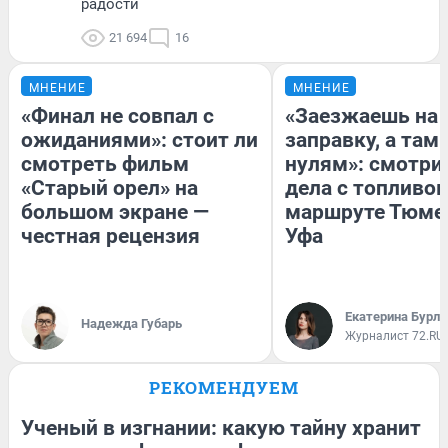
радости
21 694
16
МНЕНИЕ
МНЕНИЕ
«Финал не совпал с
«Заезжаешь на
ожиданиями»: стоит ли
заправку, а там 
смотреть фильм
нулям»: смотри
«Старый орел» на
дела с топливом
большом экране —
маршруте Тюме
честная рецензия
Уфа
Екатерина Бурле
Надежда Губарь
Журналист 72.RU
РЕКОМЕНДУЕМ
Ученый в изгнании: какую тайну хранит