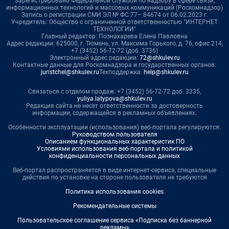
Зарегистрировано Федеральной службой по надзору в сфере связи,
информационных технологий и массовых коммуникаций (Роскомнадзор)
Запись о регистрации СМИ ЭЛ № ФС 77– 84674 от 06.02.2023 г.
Учредитель: Общество с ограниченной ответственностью "ИНТЕРНЕТ
ТЕХНОЛОГИИ"
Главный редактор: Познахарева Елена Павловна
Адрес редакции: 625000, г. Тюмень, ул. Максима Горького, д. 76, офис 214,
+7 (3452) 56-72-72 (доб. 3736)
Электронный адрес редакции:
72@shkulev.ru
Контактные данные для Роскомнадзора и государственных органов:
juristchel@shkulev.ru
Техподдержка:
help@shkulev.ru
Связаться с отделом продаж: +7 (3452) 56-72-72 доб. 3335,
yuliya.latypova@shkulev.ru
Редакция сайта не несет ответственности за достоверность
информации, содержащейся в рекламных объявлениях.
Особенности эксплуатации (использования) веб-портала регулируются:
Руководством пользователя
Описанием функциональных характеристик ПО
Условиями использования веб-портала и политикой
конфиденциальности персональных данных
Веб-портал распространяется в виде интернет-сервиса, специальные
действия по установке на стороне пользователя не требуются
Политика использования cookies
Рекомендательные системы
Пользовательское соглашение сервиса «Подписка без баннерной
рекламы»