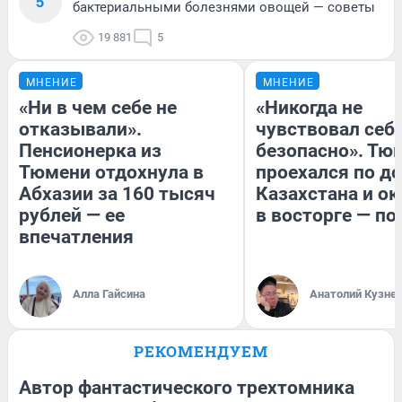
5
бактериальными болезнями овощей — советы
19 881
5
МНЕНИЕ
МНЕНИЕ
«Ни в чем себе не
«Никогда не
отказывали».
чувствовал себя
Пенсионерка из
безопасно». Тю
Тюмени отдохнула в
проехался по д
Абхазии за 160 тысяч
Казахстана и ок
рублей — ее
в восторге — по
впечатления
Алла Гайсина
Анатолий Кузне
РЕКОМЕНДУЕМ
Автор фантастического трехтомника