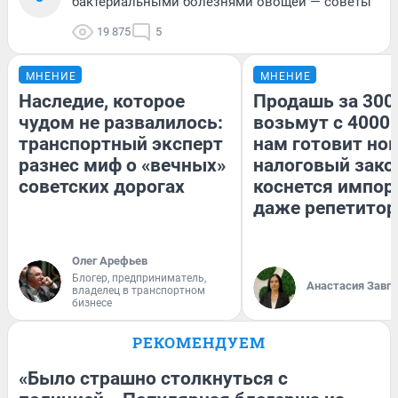
бактериальными болезнями овощей — советы
19 875
5
МНЕНИЕ
МНЕНИЕ
Наследие, которое
Продашь за 3000
чудом не развалилось:
возьмут с 4000.
транспортный эксперт
нам готовит но
разнес миф о «вечных»
налоговый зако
советских дорогах
коснется импор
даже репетитор
Олег Арефьев
Блогер, предприниматель,
Анастасия Завг
владелец в транспортном
бизнесе
РЕКОМЕНДУЕМ
«Было страшно столкнуться с