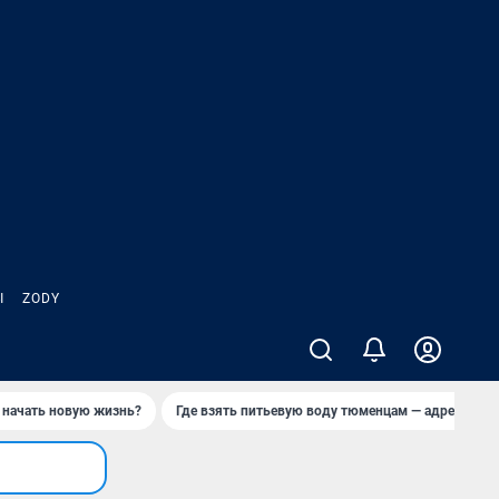
Ы
ZODY
 начать новую жизнь?
Где взять питьевую воду тюменцам — адреса