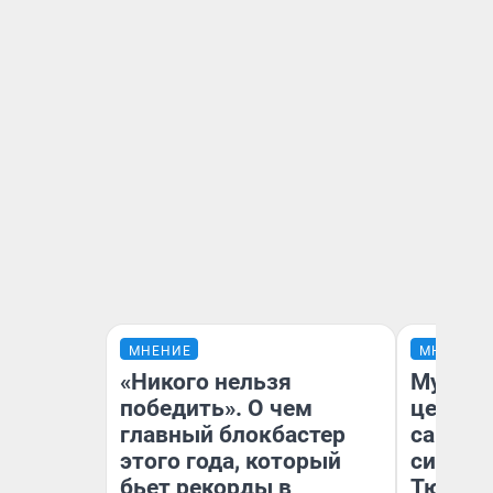
МНЕНИЕ
МНЕНИЕ
«Никого нельзя
Музей 
победить». О чем
церков
главный блокбастер
самоцв
этого года, который
символ
бьет рекорды в
Тюменц