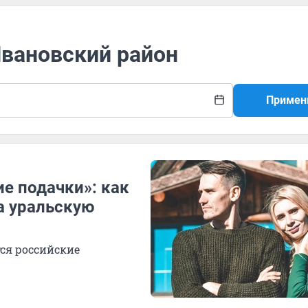
Ивановский район
Примен
е подачки»: как
а уральскую
ся российские