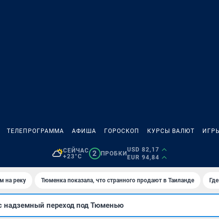
ТЕЛЕПРОГРАММА
АФИША
ГОРОСКОП
КУРСЫ ВАЛЮТ
ИГР
USD 82,17
СЕЙЧАС
2
ПРОБКИ
+23°C
EUR 94,84
м на реку
Тюменка показала, что странного продают в Таиланде
Где
с надземный переход под Тюменью