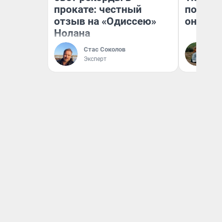
прокате: честный
поехали
отзыв на «Одиссею»
они та
Нолана
Стас Соколов
Ек
Эксперт