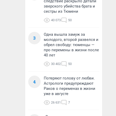
следствие раскрыло детали
зверского убийства брата и
сестры из Тюмени
40 073
50
Одна вышла замуж за
3
молодого, второй развелся и
обрел свободу: тюменцы —
про перемены в жизни после
40 лет
30 402
50
Потеряют голову от любви.
4
Астрологи предупреждают
Раков о переменах в жизни
уже в августе
26 631
7