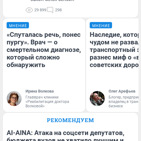
29 899
298
МНЕНИЕ
МНЕНИЕ
«Спуталась речь, понес
Наследие, кото
пургу». Врач — о
чудом не разва
смертельном диагнозе,
транспортный э
который сложно
разнес миф о «
обнаружить
советских доро
Ирина Волкова
Олег Арефьев
Главврач клиники
Блогер, предприн
«Реабилитация доктора
владелец в тран
Волковой»
бизнесе
РЕКОМЕНДУЕМ
AI-AINA: Атака на соцсети депутатов,
бюджета вузов не хватило лучшим и