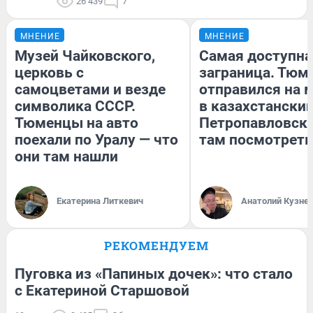
26 439
7
МНЕНИЕ
МНЕНИЕ
Музей Чайковского,
Самая доступна
церковь с
заграница. Тюм
самоцветами и везде
отправился на 
символика СССР.
в казахстански
Тюменцы на авто
Петропавловск:
поехали по Уралу — что
там посмотреть
они там нашли
Екатерина Литкевич
Анатолий Кузне
РЕКОМЕНДУЕМ
Пуговка из «Папиных дочек»: что стало
с Екатериной Старшовой