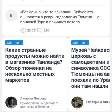
«Возможно, что-то закопали. Сейчас это
5
выносится в реку»: гидролог из Тюмени — о
вонючей Туре и причинах потопа
23 551
216
МНЕНИЕ
МНЕНИЕ
Какие странные
Музей Чайковск
продукты можно найти
церковь с
в магазинах Таиланда?
самоцветами и 
Обзор тюменки на
символика СССР
несколько местных
Тюменцы на ав
маркетов
поехали по Урал
они там нашли
Аксиния Петрова
Екатерина Литк
Руководитель модельного
агентства в Тюмени