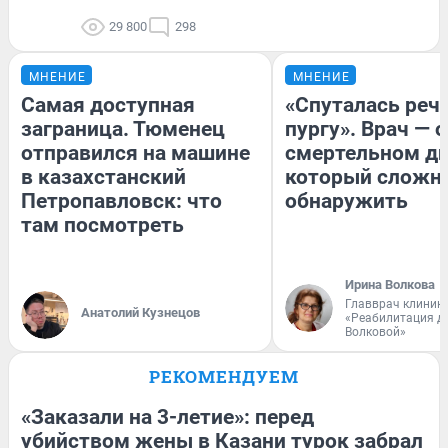
29 800
298
МНЕНИЕ
МНЕНИЕ
Самая доступная
«Спуталась речь
заграница. Тюменец
пургу». Врач — о
отправился на машине
смертельном ди
в казахстанский
который сложн
Петропавловск: что
обнаружить
там посмотреть
Ирина Волкова
Главврач клиник
Анатолий Кузнецов
«Реабилитация д
Волковой»
РЕКОМЕНДУЕМ
«Заказали на 3-летие»: перед
убийством жены в Казани турок забрал