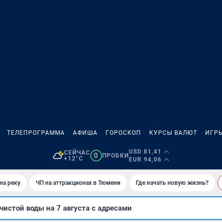
ТЕЛЕПРОГРАММА
АФИША
ГОРОСКОП
КУРСЫ ВАЛЮТ
ИГР
USD 81,41
СЕЙЧАС
0
ПРОБКИ
+12°C
EUR 94,06
на реку
ЧП на аттракционах в Тюмени
Где начать новую жизнь?
чистой воды на 7 августа с адресами