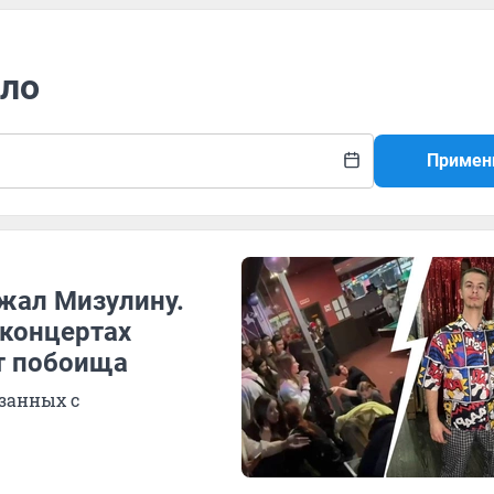
оло
Примен
жал Мизулину.
 концертах
т побоища
язанных с