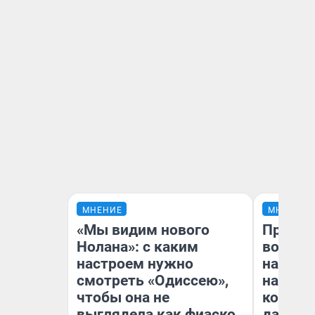
МНЕНИЕ
МНЕНИЕ
«Мы видим нового
Продаш
Нолана»: с каким
возьмут
настроем нужно
нам го
смотреть «Одиссею»,
налого
чтобы она не
коснет
выглядела как фиаско
даже р