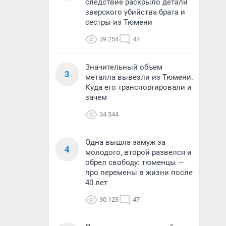
следствие раскрыло детали
зверского убийства брата и
сестры из Тюмени
39 254
47
Значительный объем
3
металла вывезли из Тюмени.
Куда его транспортировали и
зачем
34 544
Одна вышла замуж за
4
молодого, второй развелся и
обрел свободу: тюменцы —
про перемены в жизни после
40 лет
30 123
47