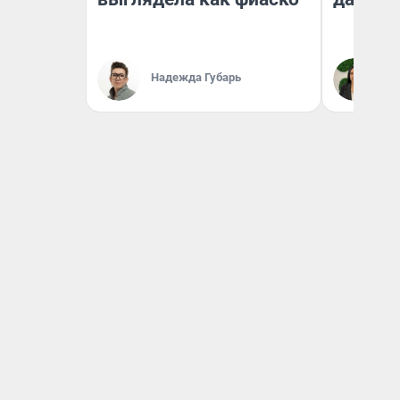
Надежда Губарь
Ан