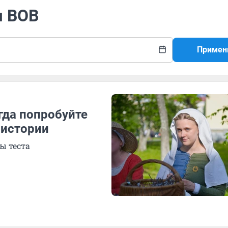
я ВОВ
Примен
гда попробуйте
 истории
ы теста