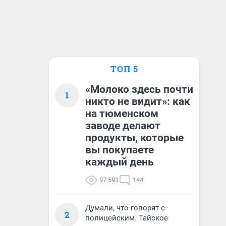
ТОП 5
«Молоко здесь почти
1
никто не видит»: как
на тюменском
заводе делают
продукты, которые
вы покупаете
каждый день
97 593
144
Думали, что говорят с
2
полицейским. Тайское