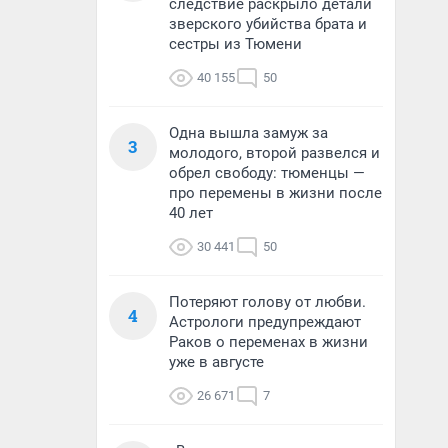
следствие раскрыло детали
зверского убийства брата и
сестры из Тюмени
40 155
50
Одна вышла замуж за
3
молодого, второй развелся и
обрел свободу: тюменцы —
про перемены в жизни после
40 лет
30 441
50
Потеряют голову от любви.
4
Астрологи предупреждают
Раков о переменах в жизни
уже в августе
26 671
7