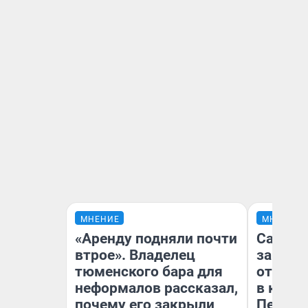
МНЕНИЕ
МНЕНИЕ
«Аренду подняли почти
Самая 
втрое». Владелец
загран
тюменского бара для
отправ
неформалов рассказал,
в каза
почему его закрыли
Петроп