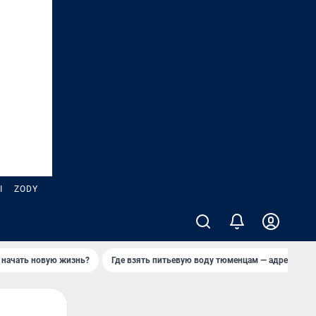
Ы
ZODY
 начать новую жизнь?
Где взять питьевую воду тюменцам — адреса