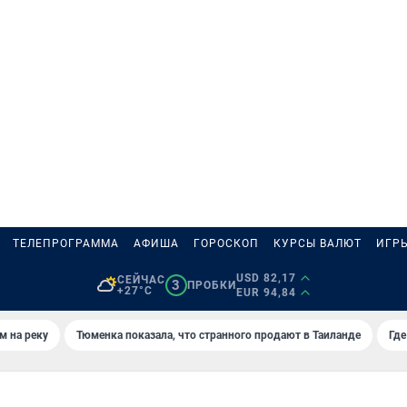
ТЕЛЕПРОГРАММА
АФИША
ГОРОСКОП
КУРСЫ ВАЛЮТ
ИГР
USD 82,17
СЕЙЧАС
3
ПРОБКИ
+27°C
EUR 94,84
м на реку
Тюменка показала, что странного продают в Таиланде
Где