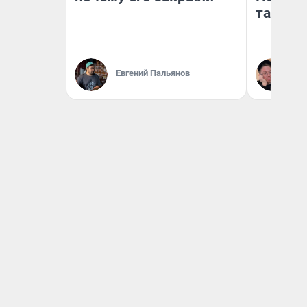
там по
Евгений Пальянов
Ан