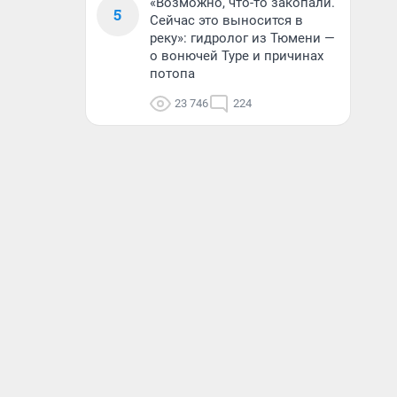
«Возможно, что-то закопали.
5
Сейчас это выносится в
реку»: гидролог из Тюмени —
о вонючей Туре и причинах
потопа
23 746
224