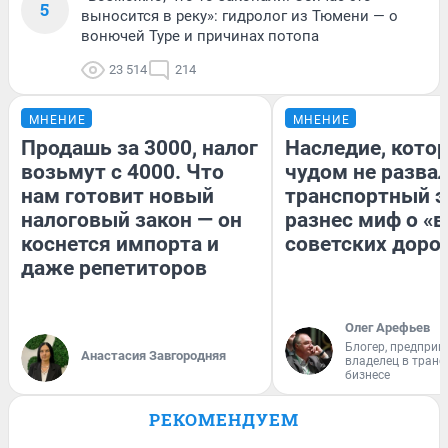
5
выносится в реку»: гидролог из Тюмени — о
вонючей Туре и причинах потопа
23 514
214
МНЕНИЕ
МНЕНИЕ
Продашь за 3000, налог
Наследие, кото
возьмут с 4000. Что
чудом не разва
нам готовит новый
транспортный э
налоговый закон — он
разнес миф о «
коснется импорта и
советских доро
даже репетиторов
Олег Арефьев
Блогер, предприн
Анастасия Завгородняя
владелец в тран
бизнесе
РЕКОМЕНДУЕМ