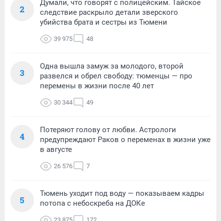
Думали, что говорят с полицейским. Тайское
2
следствие раскрыло детали зверского
убийства брата и сестры из Тюмени
39 975
48
Одна вышла замуж за молодого, второй
3
развелся и обрел свободу: тюменцы — про
перемены в жизни после 40 лет
30 344
49
Потеряют голову от любви. Астрологи
4
предупреждают Раков о переменах в жизни уже
в августе
26 576
7
Тюмень уходит под воду — показываем кадры
5
потопа с небоскреба на ДОКе
23 875
172